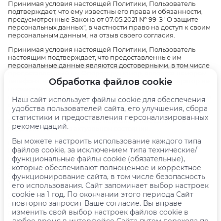
Принимая условия настоящей Политики, Пользователь
подтверждает, что ему известны его права и обязанности,
предусмотренные Закона от 07.05.2021 № 99-З "О защите
персональных данных", в частности право на доступ к своим
персональным данным, на отзыв своего согласия.
Принимая условия настоящей Политики, Пользователь
настоящим подтверждает, что предоставленные им
персональные данные являются достоверными, в том числе
предоставленный им Оператору номер, является номером
Обработка файлов cookie
телефона, выделенным ему оператором связи. Оператор не
проверяет достоверность персональных данных,
предоставленных Пользователями, и не имеет возможности
Наш сайт использует файлы cookie для обеспечения
оценивать дееспособность Пользователей. Однако
удобства пользователей сайта, его улучшения, сбора
Оператор исходит из того, что Пользователь предоставляет
статистики и предоставления персонализированных
достоверные и достаточные персональные данные и
рекомендаций.
поддерживает их в актуальном состоянии.
Вы можете настроить использование каждого типа
Принимая во внимание специфику пространства сети
файлов cookie, за исключением типа технические/
Интернет, Оператор не может гарантировать, что
неуполномоченные третьи лица не смогут обойти меры
функциональные файлы cookie (обязательные),
защиты, реализуемые Операторам, или использовать
которые обеспечивают полноценное и корректное
данные Пользователей в ненадлежащих целях, поскольку
функционирование сайта, в том числе безопасность
такие действия не зависят от принятых Операторам мер.
его использования. Сайт запоминает выбор настроек
cookie на 1 год. По окончании этого периода Сайт
Используя Сайт, Пользователь соглашается с
повторно запросит Ваше согласие. Вы вправе
вышеуказанным порядком и условиями обработки
изменить свой выбор настроек файлов cookie в
персональных данных.