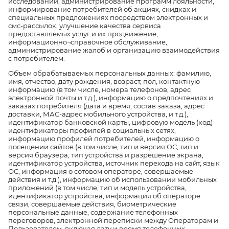
исследований, администрирование программ лояльности,
информирование потребителей об акциях, скидках и
специальных предложениях посредством электронных и
смс-рассылок, улучшение качества сервиса
предоставляемых услуг и их продвижение,
информационно¬справочное обслуживание,
администрирование жалоб и организацию взаимодействия
с потребителем.
Объем обрабатываемых персональных данных: фамилию,
имя, отчество, дату рождения, возраст, пол, контактную
информацию (в том числе, номера телефонов, адрес
электронной почты и т.д.), информацию о предпочтениях и
заказах потребителя (дата и время, состав заказа, адрес
доставки, МАС-адрес мобильного устройства, и т.д.),
идентификатор банковской карты, цифровую модель (код)
идентификаторы профилей в социальных сетях,
информацию профилей потребителей, информацию о
посещении сайтов (в том числе, тип и версия ОС, тип и
версия браузера, тип устройства и разрешение экрана,
идентификатор устройства, источник перехода на сайт, язык
ОС, информация о сотовом операторе, совершаемые
действия и т.д.), информацию об использовании мобильных
приложений (в том числе, тип и модель устройства,
идентификатор устройства, информация об операторе
связи, совершаемые действия, биометрические
персональные данные, содержание телефонных
переговоров, электронной переписки между Операторам и
Пользователем, включая дату и время телефонных